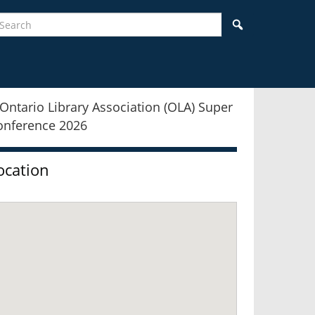
earch
Search
idebar
ocation