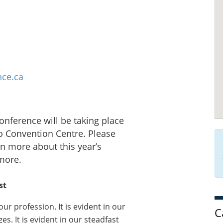
nce.ca
onference will be taking place
o Convention Centre. Please
rn more about this year’s
 more.
ist
ur profession. It is evident in our
C
ges. It is evident in our steadfast