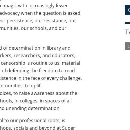
ke magic with increasingly fewer
of advocacy when the question is asked:
Our persistence, our resistance, our
mmunities, our schools, and our
T
nd of determination in library and
orkers, researchers, and educators,
censorship is routine to us; material
s of defending the freedom to read
istence in the face of every challenge,
mmunities, to uplift
ices, to raise awareness about the
hools, in colleges, in spaces of all
and unending determination.
al to our professional roots, is
shops, socials and beyond at Super