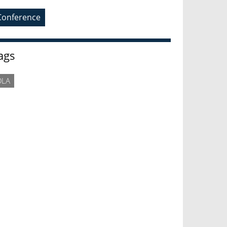
Conference
ags
OLA