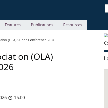
S
Features
Publications
Resources
S
iation (OLA) Super Conference 2026
ociation (OLA)
L
2026
2026
16:00