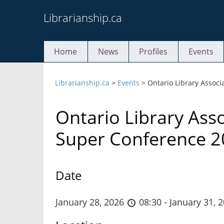
Skip
Librarianship.ca
to
content
Home
News
Profiles
Events
Librarianship.ca
>
Events
>
Ontario Library Assoc
Ontario Library Ass
Super Conference 
Date
January 28, 2026
08:30 - January 31, 