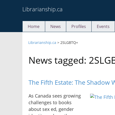
Skip
Librarianship.ca
to
content
Home
News
Profiles
Events
Librarianship.ca
>
2SLGBTQ+
News tagged: 2SLG
The Fifth Estate: The Shadow 
As Canada sees growing
challenges to books
about sex ed, gender