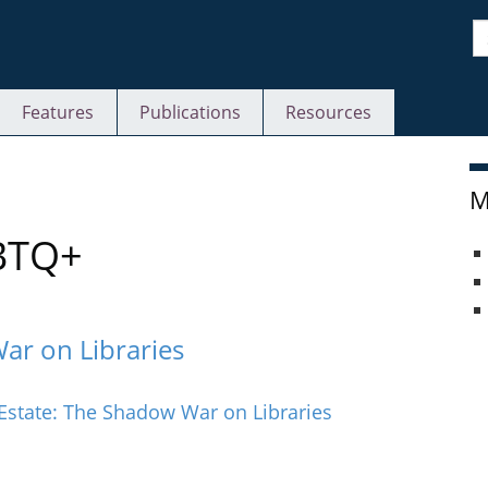
S
Features
Publications
Resources
M
BTQ+
War on Libraries