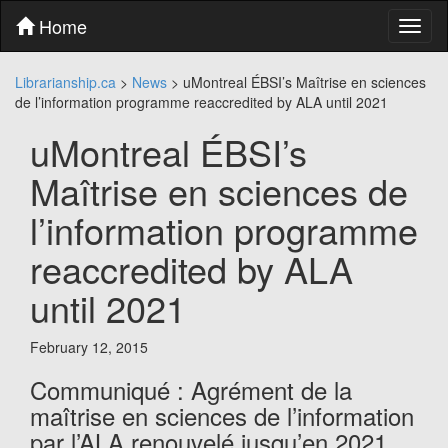
Skip
Home
Toggl
to
naviga
content
Skip
Librarianship.ca
>
News
>
uMontreal ÉBSI’s Maîtrise en sciences
to
de l’information programme reaccredited by ALA until 2021
main
menu
uMontreal ÉBSI’s
Skip
to
Maîtrise en sciences de
utility
menu
l’information programme
reaccredited by ALA
until 2021
February 12, 2015
Communiqué : Agrément de la
maîtrise en sciences de l’information
par l’ALA renouvelé jusqu’en 2021