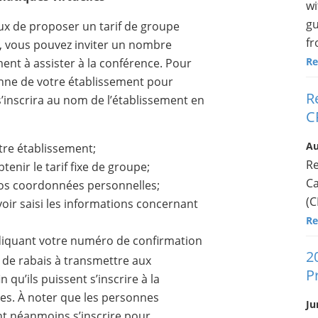
wi
gu
x de proposer un tarif de groupe
fr
if, vous pouvez inviter un nombre
Re
ment à assister à la conférence. Pour
onne de votre établissement pour
R
s’inscrira au nom de l’établissement en
C
Au
otre établissement;
Re
tenir le tarif fixe de groupe;
C
vos coordonnées personnelles;
(C
ir saisi les informations concernant
Re
diquant votre numéro de confirmation
2
de rabais à transmettre aux
P
qu’ils puissent s’inscrire à la
es. À noter que les personnes
Ju
nt néanmoins s’inscrire pour