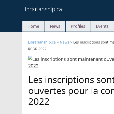
Skip
Librarianship.ca
to
content
Home
News
Profiles
Events
Librarianship.ca
>
News
>
Les inscriptions sont m
RCDR 2022
Les inscriptions so
ouvertes pour la c
2022