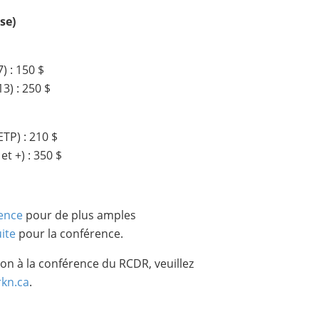
se)
) : 150 $
3) : 250 $
TP) : 210 $
t +) : 350 $
rence
pour de plus amples
ite
pour la conférence.
ion à la conférence du RCDR, veuillez
kn.ca
.