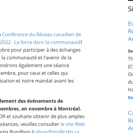
S
E
R
la
Conférence du Réseau canadien de
A
2022 : La force dans la communauté
!
tobre pour participer à des échanges
Se
e la communauté et l’avenir de la
T
iendrons également une séance
(C
tembre, pour ceux et celles qui
Ou
isation et notre mandat avant les
du
Ha
Re
galement des événements de
 membres, en novembre à Montréal.
C
DR et souhaite obtenir de plus amples
R
 séances, veuillez consulter
le site Web
A
azia Bundhoo à
nbundhoo@crkn.ca
.