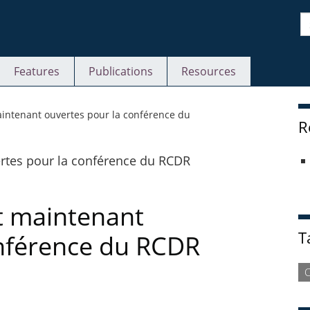
S
Features
Publications
Resources
S
aintenant ouvertes pour la conférence du
R
nt maintenant
T
onférence du RCDR