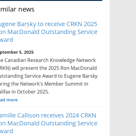
imilar news
ugene Barsky to receive CRKN 2025
on MacDonald Outstanding Service
ward
ptember 5, 2025
he Canadian Research Knowledge Network
RKN) will present the 2025 Ron MacDonald
tstanding Service Award to Eugene Barsky
ring the Network's Member Summit in
lifax in October 2025.
ad more
amille Callison receives 2024 CRKN
on MacDonald Outstanding Service
ward