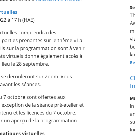
Se
rtuelles
Th
022 à 17 h (HAE)
Aw
me
irtuelles comprendra des
vi
parties prenantes sur le thème « La
bu
ils sur la programmation sont à venir
kn
ents virtuels donne également accès à
Re
 lieu le 28 septembre.
s se dérouleront sur Zoom. Vous
C
 avant les séances.
I
u 7 octobre sont offertes aux
Ma
exception de la séance pré-atelier et
In
tenu et les licences du 7 octobre.
an
r un aperçu de la programmation.
su
In
matiques virtuelles