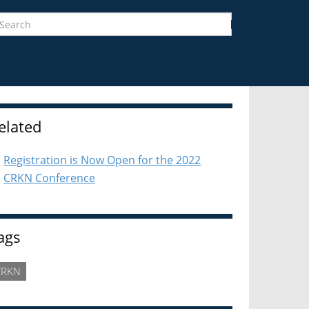
earch
Search
idebar
elated
Registration is Now Open for the 2022
CRKN Conference
ags
CRKN