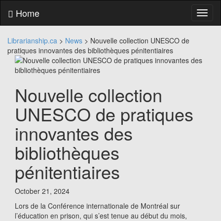
Skip
Home
Toggl
to
naviga
content
Skip
Librarianship.ca
>
News
>
Nouvelle collection UNESCO de
to
pratiques innovantes des bibliothèques pénitentiaires
main
menu
Skip
to
Nouvelle collection
utility
menu
UNESCO de pratiques
innovantes des
bibliothèques
pénitentiaires
October 21, 2024
Lors de la Conférence internationale de Montréal sur
l’éducation en prison, qui s’est tenue au début du mois,