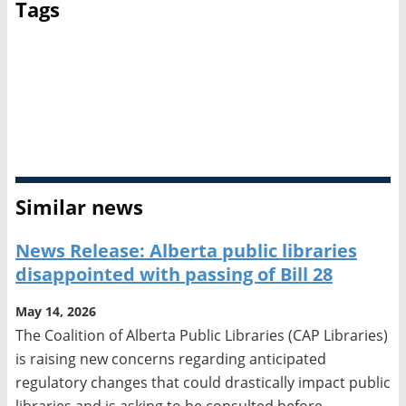
Tags
Book and Periodical Council
Canadian Urban Libraries Council (CULC)
Freedom to Read Week
Intellectual freedom
Library and Archives Canada
OLA
Similar news
News Release: Alberta public libraries
disappointed with passing of Bill 28
May 14, 2026
The Coalition of Alberta Public Libraries (CAP Libraries)
is raising new concerns regarding anticipated
regulatory changes that could drastically impact public